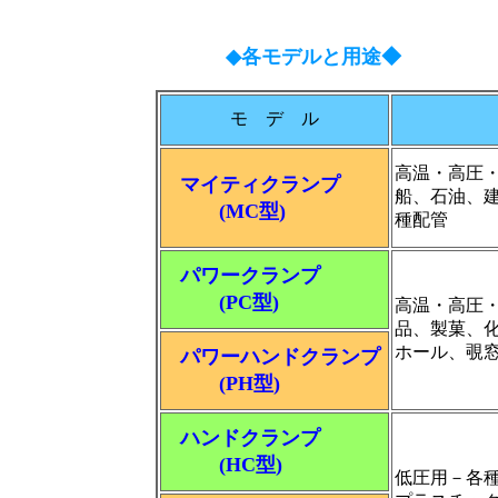
◆各モデルと用途◆
モ デ ル
高温・高圧
マイティクランプ
船、石油、
(MC型)
種配管
パワークランプ
(PC型)
高温・高圧
品、製菓、
ホール、覗
パワーハンドクランプ
(PH型)
ハンドクランプ
(HC型)
低圧用－各